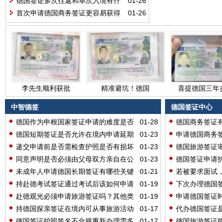
德国签证多次往返和单次入境有什
01-26
准备？
么不同呢？
首次申请德国商务签证更容易获得
01-26
较短有效期吗？
李先生顺利获批
精准避坑！德国
喜提德国三年
德国商务签证，
旅游签证12工作
次探亲签证！
跨境合作洽谈无
日顺利获批
全办理攻略手
中智德签
德国签证中心
忧出行
手教你
德国作为申根国家签证申请的难度是否
01-28
德国商务签证
相对较高呢？
提前预留充足
德国短期签证是否允许在境内申请延期
01-23
申请德国商务
停留？
明会影响参展
递交申请前是否需检查护照是否有损坏
01-23
德国旅游签证
或丢失？
况会导致出签
同意声明是否必须由父母双方亲自在公
01-23
德国签证申请
证人面前签字？
请需注意什么
未成年人申请德国长期签证有哪些关键
01-21
若被要求面试
注意事项需关注？
哪些相关准备
持赴德考试签证通过考试后该如何申请
01-19
下次办理德国
长期留学签证呢？
有什么作用呢
赴德观光必须申请旅游签证吗？其他类
01-19
申请德国签证
型可行吗？
有什么影响呢
持德国探亲签证在境内可从事旅游活动
01-17
代办德国签证
吗？
录指纹呢？
德国签证护照签名不合规重新办理需多
01-17
德国旅游签证