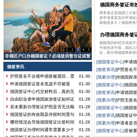
德国商务签证有
商务签证是德国三大签
多申请者是首次申请此
效期是多久？德国商务签
办理德国商务签
德国境内的经济虽然不
中就包含中国，因此入
1
2
3
4
5
证，那办理德国商务签证
非领区户口办德国签证？必须提供暂住证或暂
[德国签证中心]
申请
住证明？
德签资讯
参展签审批吗？
[德签资讯]
护照签名
护照签名不合规申德签被退回，需
01-30
请吗？
[我要办理]
持德国探
重新办理护照再申请吗？
申请德国签证签名笔迹不符被退
01-30
些影响？
[德国签证中心]
德国
回，重新申请通过率会受影响吗？
德国签证中心代交材料后，真的无
01-30
出签延期？
[德签资讯]
申请德国
法得知签证审批结果吗？
自由职业者申德国旅游签证如何证
01-28
会受影响吗？
[我要办理]
护照无签
明国内的强约束力呢？
若未重新办理签证护照是否无法顺
01-28
些材料？
[德国签证中心]
德国
利入境德国呢？
德国签证的有效期及停留时间需与
01-28
什么？
[德签资讯]
德国签证
申请信息一致吗？
哪些情况会导致德国签证出签时间
01-26
果吗？
[我要办理]
申请者是
延迟呢？
德国签证办理时间通常需要多少个
01-26
请呢？
[德国签证中心]
若被
工作日呢？